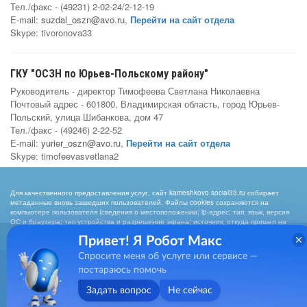
Тел./факс - (49231) 2-02-24/2-12-19
E-mail:
suzdal_oszn@avo.ru
,
Перейти на сайт отдела
Skype: tivoronova33
ГКУ "ОСЗН по Юрьев-Польскому району"
Руководитель - директор Тимофеева Светлана Николаевна
Почтовый адрес - 601800, Владимирская область, город Юрьев-
Польский, улица Шибанкова, дом 47
Тел./факс - (49246) 2-22-52
E-mail:
yurier_oszn@avo.ru
,
Перейти на сайт отдела
Skype: timofeevasvetlana2
Для качественного предоставления услуг, сайт kameshkovo.social33.ru собирает
метаданные вновь зашедших пользователей. Файлы cookies сохраняются на
компьютере пользователя (сведения о местоположении; ip-адрес; тип, язык, версия
ОС и браузера; тип устройства и разрешение экрана; источник, откуда пришел на
сайт пользователь; какие страницы открывает). Собранная информация
Привет! Я Робот Макс
используется для обработки статистических данных использования сайта
посредством интернет-сервисов LiveInternet, Яндекс.Метрика, Hotlog). Нажимая
Спросите меня об услуге или сервисе —
кнопку «СОГЛАСЕН», Вы подтверждаете то, что Вы проинформированы о сборе
E-mail:
kameshki_oszn@avo.ru
метаданных на нашем сайте. Если вы не хотите, чтобы эти данные
постараюсь помочь
обрабатывались, то должны покинуть сайт. Отключить cookies можно в настройках
браузера
Задать вопрос
Не сейчас
Согласен