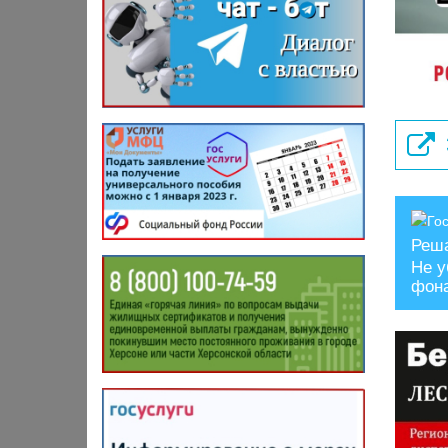
Реш
Не у
фон