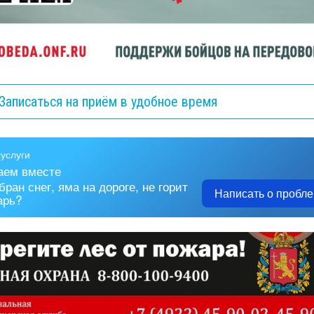
Записаться на приём в удобное время
аем вместе
бран снег, яма на дороге, не горит
Написать о пробл
арь?