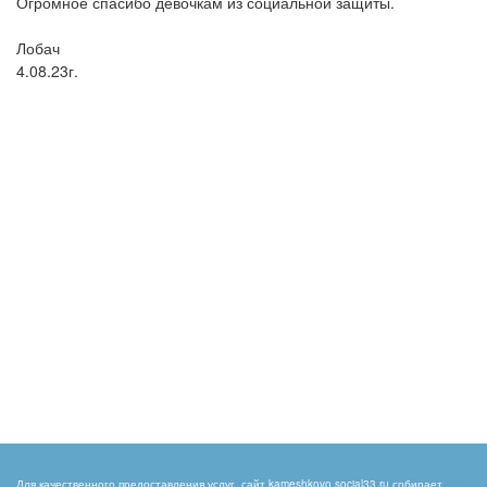
Огромное спасибо девочкам из социальной защиты.
Лобач
4.08.23г.
Для качественного предоставления услуг, сайт kameshkovo.social33.ru собирает