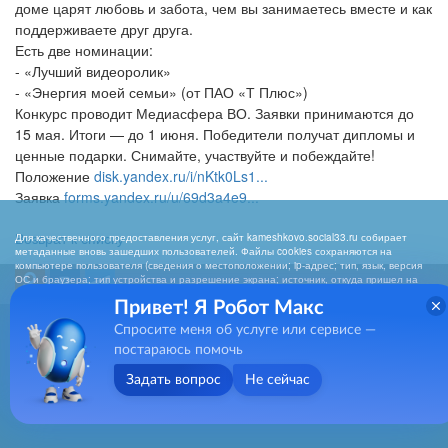
доме царят любовь и забота, чем вы занимаетесь вместе и как
поддерживаете друг друга.
Есть две номинации:
- «Лучший видеоролик»
- «Энергия моей семьи» (от ПАО «Т Плюс»)
Конкурс проводит Медиасфера ВО. Заявки принимаются до
15 мая. Итоги — до 1 июня. Победители получат дипломы и
ценные подарки. Снимайте, участвуйте и побеждайте!
Положение
disk.yandex.ru/i/nKtk0Ls1...
Заявка
forms.yandex.ru/u/69d3a4e9...
Возврат к списку
Для качественного предоставления услуг, сайт kameshkovo.social33.ru собирает
метаданные вновь зашедших пользователей. Файлы cookies сохраняются на
компьютере пользователя (сведения о местоположении; ip-адрес; тип, язык, версия
ОС и браузера; тип устройства и разрешение экрана; источник, откуда пришел на
сайт пользователь; какие страницы открывает). Собранная информация
Привет! Я Робот Макс
используется для обработки статистических данных использования сайта
посредством интернет-сервисов LiveInternet, Яндекс.Метрика, Hotlog). Нажимая
Спросите меня об услуге или сервисе —
E-mail:
kameshki_oszn@avo.ru
кнопку «СОГЛАСЕН», Вы подтверждаете то, что Вы проинформированы о сборе
метаданных на нашем сайте. Если вы не хотите, чтобы эти данные
постараюсь помочь
обрабатывались, то должны покинуть сайт. Отключить cookies можно в настройках
браузера
Задать вопрос
Не сейчас
Согласен
Разработка и поддержка:
net-
b
ran
d