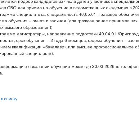
вляется подбор кандидатов из числа детей участников специальн
ков СВО для приема на обучение в ведомственных академиях в 202
ограмме специалитета, специальность 40.05.01 Правовое обеспече
рма обучения – очная и заочная (для граждан ранее принимавших 
х высшего образования);
ограмме магистратуры, направление подготовки 40.04.01 Юриспру
ность», срок обучения – 2 года 6 месяцев, форма обучения – зао
нием квалификации «бакалавр» или высшее профессиональное об
ированный специалист»).
информацию о желании обучения можно до 20.03.2026по телефону:
а.
 к списку