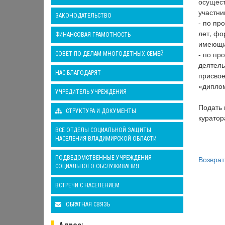
осущест
участни
ЗАКОНОДАТЕЛЬСТВО
- по пр
лет, фо
ФИНАНСОВАЯ ГРАМОТНОСТЬ
имеющи
- по пр
СОВЕТ ПО ДЕЛАМ МНОГОДЕТНЫХ СЕМЕЙ
деятель
НАС БЛАГОДАРЯТ
присвое
«диплом
УЧРЕДИТЕЛЬ УЧРЕЖДЕНИЯ
Подать 
СТРУКТУРА И ДОКУМЕНТЫ
куратор
ВСЕ ОТДЕЛЫ СОЦИАЛЬНОЙ ЗАЩИТЫ
НАСЕЛЕНИЯ ВЛАДИМИРСКОЙ ОБЛАСТИ
ПОДВЕДОМСТВЕННЫЕ УЧРЕЖДЕНИЯ
Возврат
СОЦИАЛЬНОГО ОБСЛУЖИВАНИЯ
ВСТРЕЧИ С НАСЕЛЕНИЕМ
ОБРАТНАЯ СВЯЗЬ