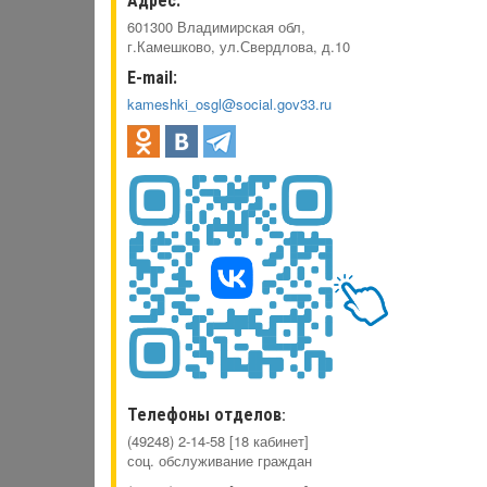
Адрес:
601300 Владимирская обл,
г.Камешково, ул.Свердлова, д.10
E-mail:
kameshki_osgl@social.gov33.ru
Телефоны отделов
:
(49248) 2-14-58 [18 кабинет]
соц. обслуживание граждан